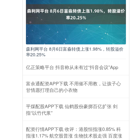
森利网平台 8月6日富淼转债上涨1.98%，转股溢价
率20.25%
亿正策略平台 抖音称从未有过“抖音会议”App
富余通配资APP下载 不用催不用教，让孩子心
甘情愿打理自己的小衣物
平煤配股APP下载 仙鹤股份豪掷百亿扩张 剑
指“以竹代浆”
配资行情APP下载 收评：港股恒指涨0.85% 科
指涨1.17% 航空股普涨 生物技术股走强 百度涨