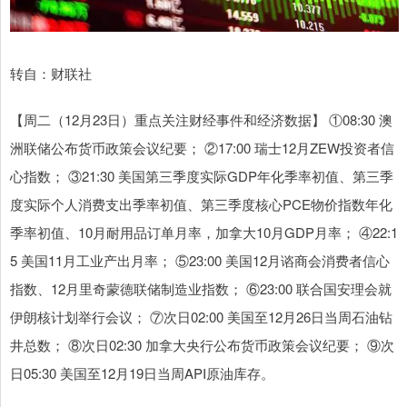
转自：财联社
【周二（12月23日）重点关注财经事件和经济数据】 ①08:30 澳
洲联储公布货币政策会议纪要； ②17:00 瑞士12月ZEW投资者信
心指数； ③21:30 美国第三季度实际GDP年化季率初值、第三季
度实际个人消费支出季率初值、第三季度核心PCE物价指数年化
季率初值、10月耐用品订单月率，加拿大10月GDP月率； ④22:1
5 美国11月工业产出月率； ⑤23:00 美国12月谘商会消费者信心
指数、12月里奇蒙德联储制造业指数； ⑥23:00 联合国安理会就
伊朗核计划举行会议； ⑦次日02:00 美国至12月26日当周石油钻
井总数； ⑧次日02:30 加拿大央行公布货币政策会议纪要； ⑨次
日05:30 美国至12月19日当周API原油库存。