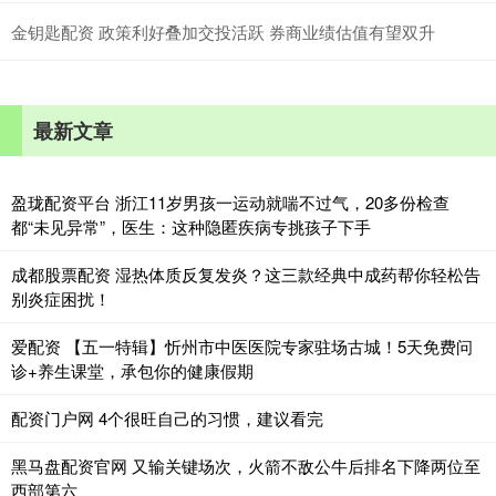
金钥匙配资 政策利好叠加交投活跃 券商业绩估值有望双升
最新文章
盈珑配资平台 浙江11岁男孩一运动就喘不过气，20多份检查
都“未见异常”，医生：这种隐匿疾病专挑孩子下手
成都股票配资 湿热体质反复发炎？这三款经典中成药帮你轻松告
别炎症困扰！
爱配资 【五一特辑】忻州市中医医院专家驻场古城！5天免费问
诊+养生课堂，承包你的健康假期
配资门户网 4个很旺自己的习惯，建议看完
黑马盘配资官网 又输关键场次，火箭不敌公牛后排名下降两位至
西部第六