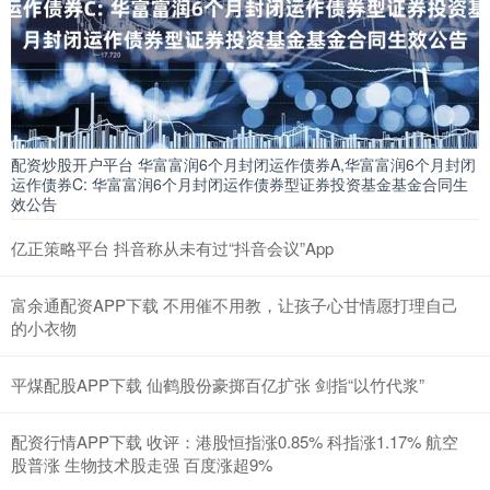
配资炒股开户平台 华富富润6个月封闭运作债券A,华富富润6个月封闭
运作债券C: 华富富润6个月封闭运作债券型证券投资基金基金合同生
效公告
亿正策略平台 抖音称从未有过“抖音会议”App
富余通配资APP下载 不用催不用教，让孩子心甘情愿打理自己
的小衣物
平煤配股APP下载 仙鹤股份豪掷百亿扩张 剑指“以竹代浆”
配资行情APP下载 收评：港股恒指涨0.85% 科指涨1.17% 航空
股普涨 生物技术股走强 百度涨超9%