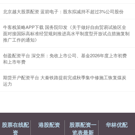
北京越大股票配资 蓝箭电子：股东拟减持不超过3%公司股份
牛客栈策略APP下载 国务院印发《关于做好自由贸易试验区全
面对接国际高标准经贸规则推进高水平制度型开放试点措施复制
推广工作的通知》
创盈配资平台 深交所：免收上市公司、基金2026年度上市初费
和上市年费
期货开户配资平台 大秦铁路提前完成秋季集中修施工恢复煤炭
运力
股票在线配
港股配资
股票配资一
华林优配
资
览表最新