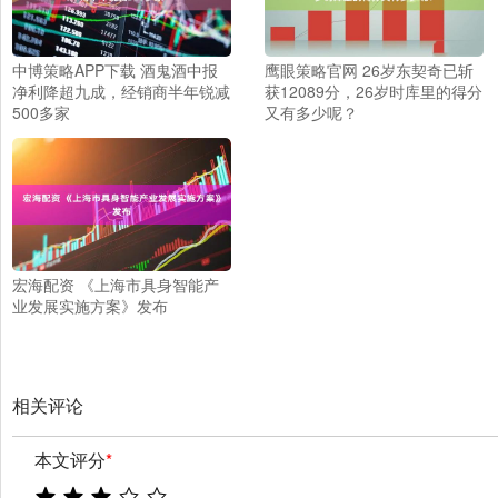
中博策略APP下载 酒鬼酒中报
鹰眼策略官网 26岁东契奇已斩
净利降超九成，经销商半年锐减
获12089分，26岁时库里的得分
500多家
又有多少呢？
宏海配资 《上海市具身智能产
业发展实施方案》发布
相关评论
本文评分
*