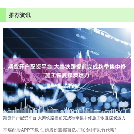
推荐资讯
期货开户配资平台 大秦铁路提前完成秋季集中修施工恢复煤炭运力
平煤配股APP下载 仙鹤股份豪掷百亿扩张 剑指“以竹代浆”