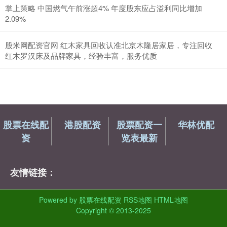
掌上策略 中国燃气午前涨超4% 年度股东应占溢利同比增加
2.09%
股米网配资官网 红木家具回收认准北京木隆居家居，专注回收
红木罗汉床及品牌家具，经验丰富，服务优质
股票在线配
港股配资
股票配资一
华林优配
资
览表最新
友情链接：
Powered by
股票在线配资
RSS地图
HTML地图
Copyright
© 2013-2025