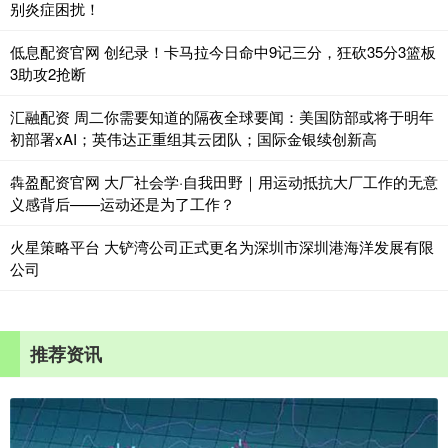
别炎症困扰！
低息配资官网 创纪录！卡马拉今日命中9记三分，狂砍35分3篮板
3助攻2抢断
汇融配资 周二你需要知道的隔夜全球要闻：美国防部或将于明年
初部署xAI；英伟达正重组其云团队；国际金银续创新高
犇盈配资官网 大厂社会学·自我田野｜用运动抵抗大厂工作的无意
义感背后——运动还是为了工作？
火星策略平台 大铲湾公司正式更名为深圳市深圳港海洋发展有限
公司
推荐资讯