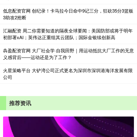
低息配资官网 创纪录！卡马拉今日命中9记三分，狂砍35分3篮板
3助攻2抢断
汇融配资 周二你需要知道的隔夜全球要闻：美国防部或将于明年
初部署xAI；英伟达正重组其云团队；国际金银续创新高
犇盈配资官网 大厂社会学·自我田野｜用运动抵抗大厂工作的无意
义感背后——运动还是为了工作？
火星策略平台 大铲湾公司正式更名为深圳市深圳港海洋发展有限
公司
推荐资讯