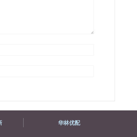
新
华林优配