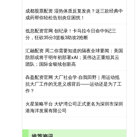
成都股票配资 湿热体质反复发炎？这三款经典中
成药帮你轻松告别炎症困扰！
低息配资官网 创纪录！卡马拉今日命中9记三
分，狂砍35分3篮板3助攻2抢断
汇融配资 周二你需要知道的隔夜全球要闻：美国
防部或将于明年初部署xAI；英伟达正重组其云
团队；国际金银续创新高
犇盈配资官网 大厂社会学·自我田野｜用运动抵
抗大厂工作的无意义感背后——运动还是为了工
作？
火星策略平台 大铲湾公司正式更名为深圳市深圳
港海洋发展有限公司
推荐资讯