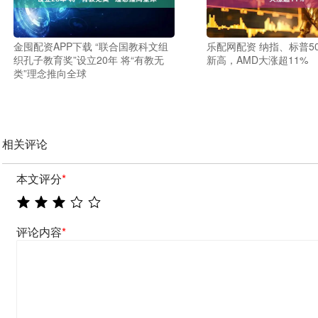
金囤配资APP下载 “联合国教科文组
乐配网配资 纳指、标普5
织孔子教育奖”设立20年 将“有教无
新高，AMD大涨超11%
类”理念推向全球
相关评论
本文评分
*
评论内容
*